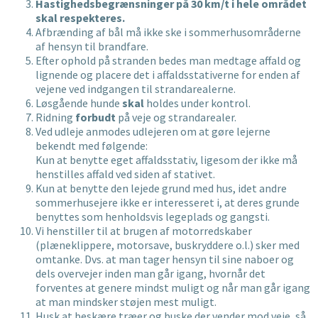
Hastighedsbegrænsninger på 30 km/t i hele området
skal
respekteres.
Afbrænding af bål må ikke ske i sommerhusområderne
af hensyn til brandfare.
Efter ophold på stranden bedes man medtage affald og
lignende og placere det i affaldsstativerne for enden af
vejene ved indgangen til strandarealerne.
Løsgående hunde
skal
holdes under kontrol.
Ridning
forbudt
på veje og strandarealer.
Ved udleje anmodes udlejeren om at gøre lejerne
bekendt med følgende:
Kun at benytte eget affaldsstativ, ligesom der ikke må
henstilles affald ved siden af stativet.
Kun at benytte den lejede grund med hus, idet andre
sommerhusejere ikke er interesseret i, at deres grunde
benyttes som henholdsvis legeplads og gangsti.
Vi henstiller til at brugen af motorredskaber
(plæneklippere, motorsave, buskryddere o.l.) sker med
omtanke. Dvs. at man tager hensyn til sine naboer og
dels overvejer inden man går igang, hvornår det
forventes at genere mindst muligt og når man går igang
at man mindsker støjen mest muligt.
Husk at beskære træer og buske der vender mod veje, så