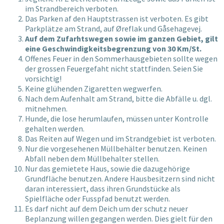
im Strandbereich verboten.
Das Parken af den Hauptstrassen ist verboten. Es gibt
Parkplätze am Strand, auf Øreflak und Gåsehagevej.
Auf dem Zufarhtswegen sowie im ganzen Gebiet, gilt
eine Geschwindigkeitsbegrenzung von 30 Km/St.
Offenes Feuer in den Sommerhausgebieten sollte wegen
der grossen Feuergefaht nicht stattfinden. Seien Sie
vorsichtig!
Keine glühenden Zigaretten wegwerfen.
Nach dem Aufenhalt am Strand, bitte die Abfälle u. dgl.
mitnehmen.
Hunde, die lose herumlaufen, müssen unter Kontrolle
gehalten werden.
Das Reiten auf Wegen und im Strandgebiet ist verboten.
Nur die vorgesehenen Müllbehälter benutzen. Keinen
Abfall neben dem Müllbehalter stellen.
Nur das gemietete Haus, sowie die dazugehörige
Grundfläche benutzen. Andere Hausbesitzern sind nicht
daran interessiert, dass ihren Grundstücke als
Spielfläche oder Fusspfad benutzt werden.
Es darf nicht auf dem Deich um der schutz neuer
Beplanzung willen gegangen werden. Dies gielt für den