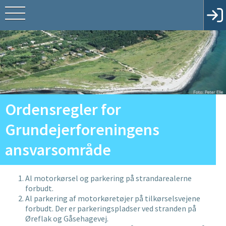
Ordensregler for
Grundejerforeningens
ansvarsområde
Al motorkørsel og parkering på strandarealerne
forbudt.
Al parkering af motorkøretøjer på tilkørselsvejene
forbudt. Der er parkeringspladser ved stranden på
Øreflak og Gåsehagevej.